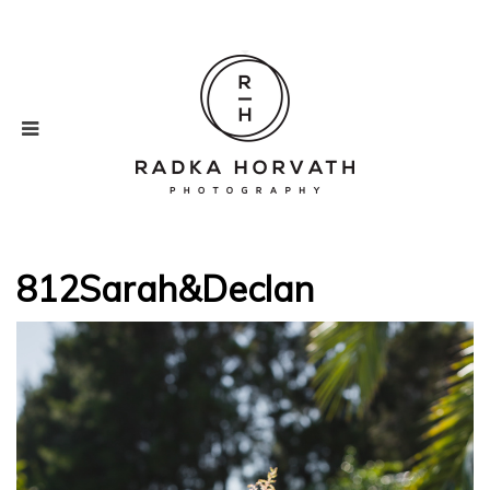
812Sarah&Declan